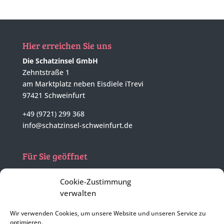
Hier erreichen Sie uns
Die Schatzinsel GmbH
Zehntstraße 1
am Marktplatz neben Eisdiele iTrevi
97421 Schweinfurt
+49 (9721) 299 368
info@schatzinsel-schweinfurt.de
Für Sie geöffnet
Mo - Di
nach tel. Vereinbarung
Cookie-Zustimmung
Mi - Fr
10:00 - 17:00 Uhr
verwalten
Sa
geschlossen
Wir verwenden Cookies, um unsere Website und unseren Service zu
optimieren.