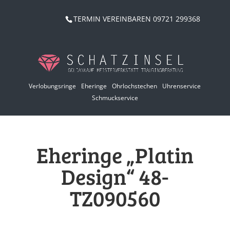
TERMIN VEREINBAREN 09721 299368
Verlobungsringe
Eheringe
Ohrlochstechen
Uhrenservice
Schmuckservice
Eheringe „Platin
Design“ 48-
TZ090560