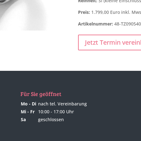
Reinheit:
SI (kleine Einschlüss
Preis:
1.799,00 Euro inkl. Mws
Artikelnummer:
48-TZ090540
Jetzt Termin verei
Für Sie geöffnet
Mo - Di
nach tel. Vereinbarung
Mi - Fr
10:00 - 17:00 Uhr
Sa
geschlossen