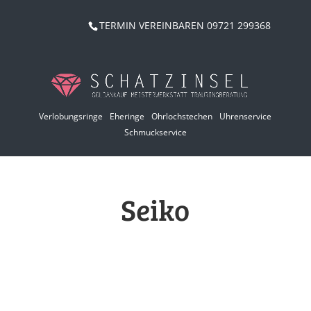
TERMIN VEREINBAREN 09721 299368
Verlobungsringe
Eheringe
Ohrlochstechen
Uhrenservice
Schmuckservice
Seiko