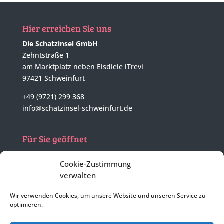
Hier erreichen Sie uns
Die Schatzinsel GmbH
Zehntstraße 1
am Marktplatz neben Eisdiele iTrevi
97421 Schweinfurt
+49 (9721) 299 368
info@schatzinsel-schweinfurt.de
Für Sie geöffnet
Mo - Di
nach tel. Vereinbarung
Cookie-Zustimmung
Mi - Fr
10:00 - 17:00 Uhr
verwalten
Sa
geschlossen
Wir verwenden Cookies, um unsere Website und unseren Service zu
optimieren.