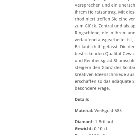
Versprechen und ein unersch
Ihrem Heiratsantrag. Mit die
rhodiniert treffen Sie eine vo
zum Glück. Zentral und als apa
Ringschiene, die in ihrem an
verlaufend ausgearbeitet ist,
Brillantschliff gefasst. Die de
bestrickenden Qualität Gewich
und Reinheitsgrad SI umschl
steigern den Glanz des Solitä
kreativen Ideenschmiede aus
erschaffen so das adäquate S
besondere Frage.
Details
Material:
Weißgold 585
Diamant:
1 Brillant
Gewicht:
0,10 ct.