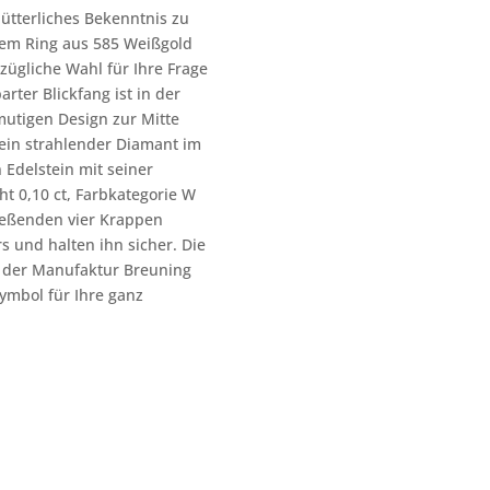
ütterliches Bekenntnis zu
sem Ring aus 585 Weißgold
rzügliche Wahl für Ihre Frage
rter Blickfang ist in der
mutigen Design zur Mitte
 ein strahlender Diamant im
n Edelstein mit seiner
t 0,10 ct, Farbkategorie W
ießenden vier Krappen
rs und halten ihn sicher. Die
 der Manufaktur Breuning
ymbol für Ihre ganz