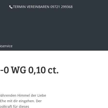
TERMIN VEREINBAREN 09721 299368
service
0 WG 0,10 ct.
rwährenden Himmel der Liebe
he mit dir eingehen. Der
bolkraft für dieses