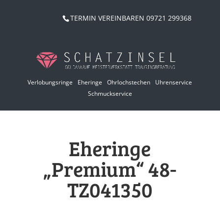
TERMIN VEREINBAREN 09721 299368
Verlobungsringe
Eheringe
Ohrlochstechen
Uhrenservice
Schmuckservice
Eheringe
„Premium“ 48-
TZ041350