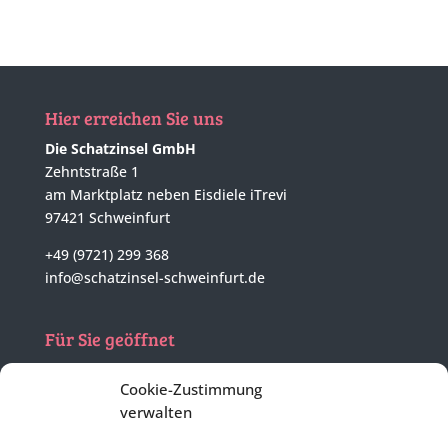
Hier erreichen Sie uns
Die Schatzinsel GmbH
Zehntstraße 1
am Marktplatz neben Eisdiele iTrevi
97421 Schweinfurt
+49 (9721) 299 368
info@schatzinsel-schweinfurt.de
Für Sie geöffnet
Mo - Di
nach tel. Vereinbarung
Cookie-Zustimmung
Mi - Fr
10:00 - 17:00 Uhr
verwalten
Sa
geschlossen