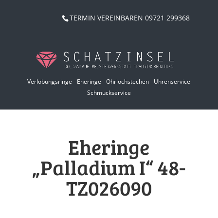
TERMIN VEREINBAREN 09721 299368
Verlobungsringe
Eheringe
Ohrlochstechen
Uhrenservice
Schmuckservice
Eheringe
„Palladium I“ 48-
TZ026090