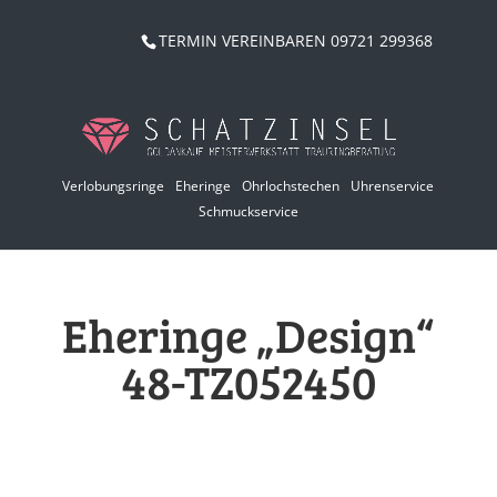
TERMIN VEREINBAREN 09721 299368
Verlobungsringe
Eheringe
Ohrlochstechen
Uhrenservice
Schmuckservice
Eheringe „Design“
48-TZ052450