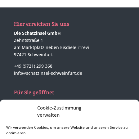
Hier erreichen Sie uns
Die Schatzinsel GmbH
Zehntstraße 1
am Marktplatz neben Eisdiele iTrevi
97421 Schweinfurt
+49 (9721) 299 368
info@schatzinsel-schweinfurt.de
Für Sie geöffnet
Mo - Di
nach tel. Vereinbarung
Cookie-Zustimmung
Mi - Fr
10:00 - 17:00 Uhr
verwalten
Sa
geschlossen
Wir verwenden Cookies, um unsere Website und unseren Service zu
optimieren.