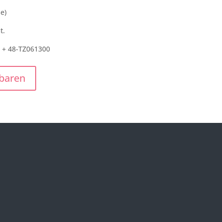
e)
t.
 + 48-TZ061300
nbaren