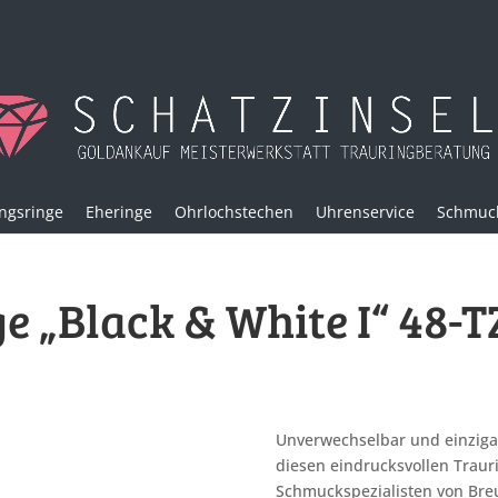
ngsringe
Eheringe
Ohrlochstechen
Uhrenservice
Schmuck
e „Black & White I“ 48-
Unverwechselbar und einzigart
diesen eindrucksvollen Traur
Schmuckspezialisten von Breu