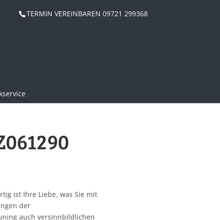
TERMIN VEREINBAREN 09721 299368
service
TZ061290
ig ist Ihre Liebe, was Sie mit
ingen der
ning auch versinnbildlichen