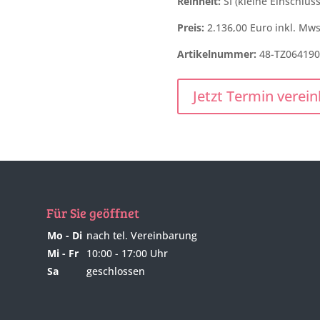
Reinheit:
SI (kleine Einschlüss
Preis:
2.136,00 Euro inkl. Mws
Artikelnummer:
48-TZ064190
Jetzt Termin verei
Für Sie geöffnet
Mo - Di
nach tel. Vereinbarung
Mi - Fr
10:00 - 17:00 Uhr
Sa
geschlossen