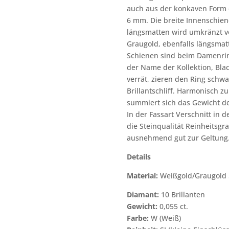
auch aus der konkaven Form d
6 mm. Die breite Innenschie
längsmatten wird umkränzt v
Graugold, ebenfalls längsmat
Schienen sind beim Damenring
der Name der Kollektion, Bla
verrät, zieren den Ring sch
Brillantschliff. Harmonisch z
summiert sich das Gewicht der
In der Fassart Verschnitt in 
die Steinqualität Reinheitsgr
ausnehmend gut zur Geltung
Details
Material:
Weißgold/Graugold 
Diamant:
10 Brillanten
Gewicht:
0,055 ct.
Farbe:
W (Weiß)