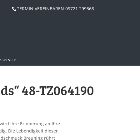
TERMIN VEREINBAREN 09721 299368
service
nds“ 48-TZ064190
wird Ihre Erinnerung an Ihre
g. Die Lebendigkeit dieser
oldschmuck Breuning rührt