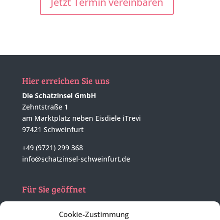
Jetzt Termin vereinbaren
Hier erreichen Sie uns
Die Schatzinsel GmbH
Zehntstraße 1
am Marktplatz neben Eisdiele iTrevi
97421 Schweinfurt
+49 (9721) 299 368
info@schatzinsel-schweinfurt.de
Für Sie geöffnet
Mo - Di
nach tel. Vereinbarung
Cookie-Zustimmung
Mi - Fr
10:00 - 17:00 Uhr